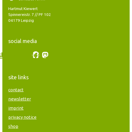
Hartmut Kiewert
Spinnereistr. 7 // PF 102
04179 Leipzig
social media
stagram
Facebook
Mastodon
site links
contact
newsletter
imprint
privacy notice
shop