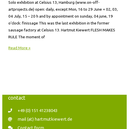
Solo exhibition at Celsius 13, Hamburg (www.on-off-
artprojects.de) open: daily, except Mon, 16 to 29 June + 02, 03,
04 July, 15 – 20 h and by appointment on sunday, 04 june, 19
o’clock: finissage This was the last exhibition in the former
sausage factory at Celsius 13. Hartmut Kiewert FLESH MAKES
RULE The moment of
Read More »
contact
+49 (0) 151 41238043
mail (at) hartmutkiewert.de
Contact form